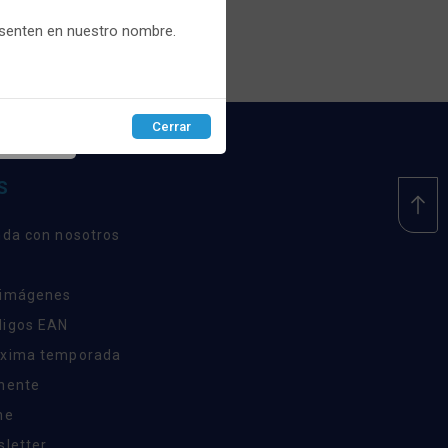
recios.
esenten en nuestro nombre.
Cerrar
EPTAR
S
nda con nosotros
 imágenes
digos EAN
óxima temporada
inente
ne
sletter