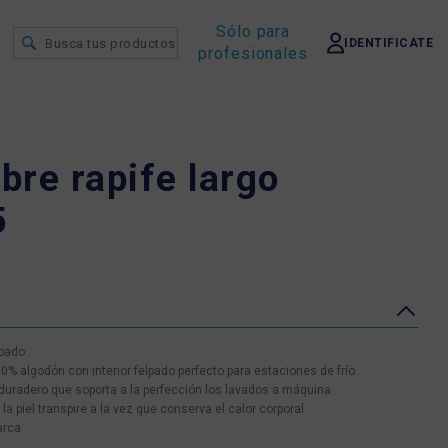
Sólo para
IDENTIFICATE
profesionales
re rapife largo
5
lpado
0% algodón con interior felpado perfecto para estaciones de frío.
uradero que soporta a la perfección los lavados a máquina.
 piel transpire a la vez que conserva el calor corporal.
arca