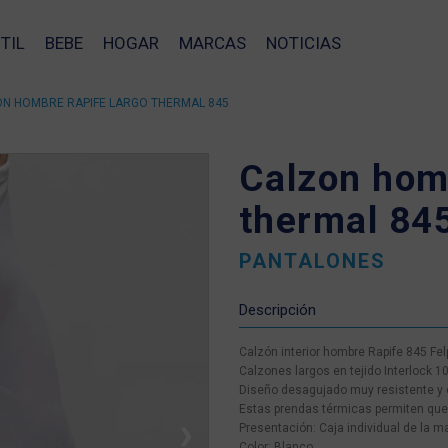
TIL
BEBE
HOGAR
MARCAS
NOTICIAS
N HOMBRE RAPIFE LARGO THERMAL 845
Calzon homb
thermal 84
PANTALONES
Descripción
Calzón interior hombre Rapife 845 Fe
Calzones largos en tejido Interlock 10
Diseño desagujado muy resistente y d
Estas prendas térmicas permiten que la
Presentación: Caja individual de la m
❯
Color: Blanco