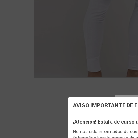
Config
AVISO IMPORTANTE DE 
Utilizamo
¡Atención! Estafa de curso
funciona
Hemos sido informados de que p
Igualment