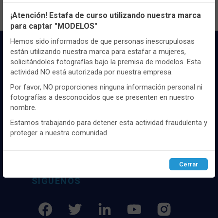
Configuración de cookies
¡Atención! Estafa de curso utilizando nuestra marca
para captar "MODELOS"
Utilizamos cookies propias y de terceros, de sesión o
persistentes, para hacer funcionar de manera segura nuestra
Hemos sido informados de que personas inescrupulosas
página web y personalizar su contenido.
están utilizando nuestra marca para estafar a mujeres,
solicitándoles fotografías bajo la premisa de modelos. Esta
Igualmente, utilizamos cookies para medir y obtener datos de
actividad NO está autorizada por nuestra empresa.
la navegación que realizas y para ajustar el contenido a tus
gustos y preferencias.
Por favor, NO proporciones ninguna información personal ni
fotografías a desconocidos que se presenten en nuestro
Puedes
configurar
y aceptar el uso de cookies a tu gusto.
Distribuidor y mayorista textil de las mejores
nombre.
Para obtener más información visita nuestra
Política de
marcaas de ropa y complementos del
cookies
.
Estamos trabajando para detener esta actividad fraudulenta y
mercado, marcas tanto nacionales como
proteger a nuestra comunidad.
internacionales. Más de 25 años de
experiencia como proveedor de los mejores
Configurar
Rechazar
ACEPTAR
comercios
Cerrar
SÍGUENOS