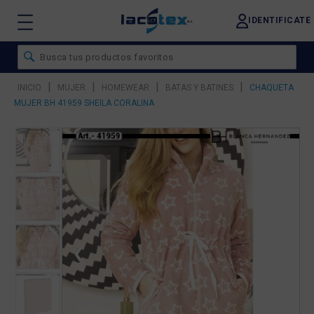
IDENTIFICATE
|
|
|
|
INICIO
MUJER
HOMEWEAR
BATAS Y BATINES
CHAQUETA
MUJER BH 41959 SHEILA CORALINA
❮
❯