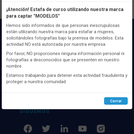
Configuración de cookies
¡Atención! Estafa de curso utilizando nuestra marca
para captar "MODELOS"
Utilizamos cookies propias y de terceros, de sesión o
persistentes, para hacer funcionar de manera segura nuestra
Hemos sido informados de que personas inescrupulosas
página web y personalizar su contenido.
están utilizando nuestra marca para estafar a mujeres,
solicitándoles fotografías bajo la premisa de modelos. Esta
Igualmente, utilizamos cookies para medir y obtener datos de
actividad NO está autorizada por nuestra empresa.
la navegación que realizas y para ajustar el contenido a tus
gustos y preferencias.
Por favor, NO proporciones ninguna información personal ni
fotografías a desconocidos que se presenten en nuestro
Puedes
configurar
y aceptar el uso de cookies a tu gusto.
Distribuidor y mayorista textil de las mejores
nombre.
Para obtener más información visita nuestra
Política de
marcaas de ropa y complementos del
cookies
.
Estamos trabajando para detener esta actividad fraudulenta y
mercado, marcas tanto nacionales como
proteger a nuestra comunidad.
internacionales. Más de 25 años de
experiencia como proveedor de los mejores
Configurar
Rechazar
ACEPTAR
comercios
Cerrar
SÍGUENOS