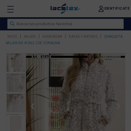
IDENTIFICATE
|
|
|
|
INICIO
MUJER
HOMEWEAR
BATAS Y BATINES
CHAQUETA
MUJER BH 41962 ZOE CORALINA
❮
❯