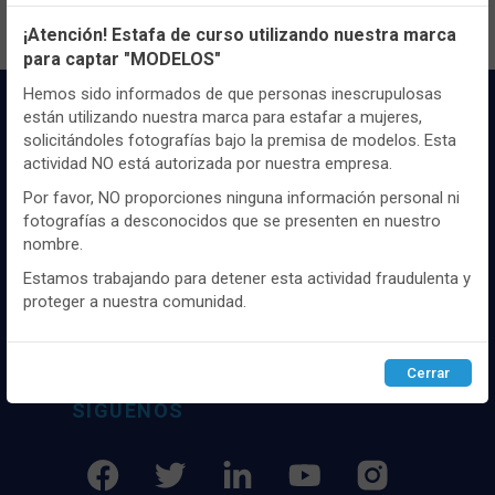
Configuración de cookies
¡Atención! Estafa de curso utilizando nuestra marca
para captar "MODELOS"
Utilizamos cookies propias y de terceros, de sesión o
persistentes, para hacer funcionar de manera segura nuestra
Hemos sido informados de que personas inescrupulosas
página web y personalizar su contenido.
están utilizando nuestra marca para estafar a mujeres,
solicitándoles fotografías bajo la premisa de modelos. Esta
Igualmente, utilizamos cookies para medir y obtener datos de
actividad NO está autorizada por nuestra empresa.
la navegación que realizas y para ajustar el contenido a tus
gustos y preferencias.
Por favor, NO proporciones ninguna información personal ni
fotografías a desconocidos que se presenten en nuestro
Puedes
configurar
y aceptar el uso de cookies a tu gusto.
Distribuidor y mayorista textil de las mejores
nombre.
Para obtener más información visita nuestra
Política de
marcaas de ropa y complementos del
cookies
.
Estamos trabajando para detener esta actividad fraudulenta y
mercado, marcas tanto nacionales como
proteger a nuestra comunidad.
internacionales. Más de 25 años de
experiencia como proveedor de los mejores
Configurar
Rechazar
ACEPTAR
comercios
Cerrar
SÍGUENOS