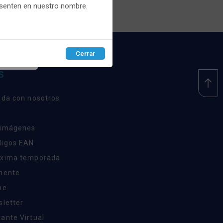
esenten en nuestro nombre.
Cerrar
EPTAR
S
nda con nosotros
 imágenes
digos EAN
óxima temporada
inente
ne
sletter
ante Virtual