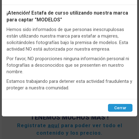
Configuración de cookies
DESTACADO
¡Atención! Estafa de curso utilizando nuestra marca
para captar "MODELOS"
Utilizamos cookies propias y de terceros, de sesión o
persistentes, para hacer funcionar de manera segura nuestra
Hemos sido informados de que personas inescrupulosas
página web y personalizar su contenido.
CONT
están utilizando nuestra marca para estafar a mujeres,
solicitándoles fotografías bajo la premisa de modelos. Esta
Igualmente, utilizamos cookies para medir y obtener datos de
actividad NO está autorizada por nuestra empresa.
la navegación que realizas y para ajustar el contenido a tus
- L616
gustos y preferencias.
Por favor, NO proporciones ninguna información personal ni
Combinaciones mujer Lin L616 Corta
fotografías a desconocidos que se presenten en nuestro
Puedes
configurar
y aceptar el uso de cookies a tu gusto.
nombre.
Para obtener más información visita nuestra
Política de
cookies
.
Estamos trabajando para detener esta actividad fraudulenta y
VER MÁS
proteger a nuestra comunidad.
Configurar
Rechazar
ACEPTAR
Cerrar
TENEMOS MUCHOS MÁS !
Registrate
aquí
para poder ver todo el
contenido y los precios.