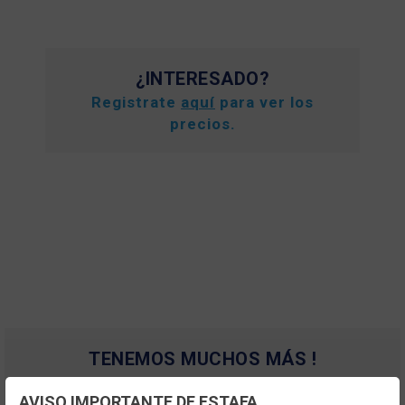
¿INTERESADO?
Registrate
aquí
para ver los
precios.
TENEMOS MUCHOS MÁS !
Registrate
aquí
para poder ver todo el
AVISO IMPORTANTE DE ESTAFA
contenido y los precios.