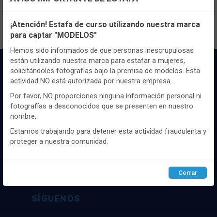
Configuración de cookies
¡Atención! Estafa de curso utilizando nuestra marca
para captar "MODELOS"
Utilizamos cookies propias y de terceros, de sesión o
persistentes, para hacer funcionar de manera segura nuestra
Hemos sido informados de que personas inescrupulosas
página web y personalizar su contenido.
están utilizando nuestra marca para estafar a mujeres,
solicitándoles fotografías bajo la premisa de modelos. Esta
Igualmente, utilizamos cookies para medir y obtener datos de
actividad NO está autorizada por nuestra empresa.
la navegación que realizas y para ajustar el contenido a tus
gustos y preferencias.
Por favor, NO proporciones ninguna información personal ni
fotografías a desconocidos que se presenten en nuestro
Puedes
configurar
y aceptar el uso de cookies a tu gusto.
nombre.
Para obtener más información visita nuestra
Política de
Distribuidor y mayorista textil de las mejores
cookies
.
Estamos trabajando para detener esta actividad fraudulenta y
marcaas de ropa y complementos del
proteger a nuestra comunidad.
mercado, marcas tanto nacionales como
internacionales. Más de 25 años de
Configurar
Rechazar
ACEPTAR
experiencia como proveedor de los mejores
Cerrar
comercios
SÍGUENOS