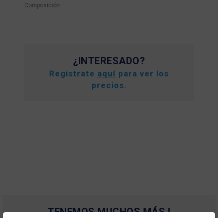
Composición:
¿INTERESADO?
Registrate
aquí
para ver los
precios.
TENEMOS MUCHOS MÁS !