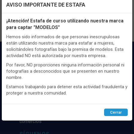
Registrate
aquí
para poder ver todo el
AVISO IMPORTANTE DE ESTAFA
contenido y los precios.
Configuración de cookies
¡Atención! Estafa de curso utilizando nuestra marca
para captar "MODELOS"
Utilizamos cookies propias y de terceros, de sesión o
persistentes, para hacer funcionar de manera segura nuestra
Hemos sido informados de que personas inescrupulosas
página web y personalizar su contenido.
están utilizando nuestra marca para estafar a mujeres,
solicitándoles fotografías bajo la premisa de modelos. Esta
Igualmente, utilizamos cookies para medir y obtener datos de
actividad NO está autorizada por nuestra empresa.
la navegación que realizas y para ajustar el contenido a tus
gustos y preferencias.
Por favor, NO proporciones ninguna información personal ni
fotografías a desconocidos que se presenten en nuestro
Puedes
configurar
y aceptar el uso de cookies a tu gusto.
nombre.
Para obtener más información visita nuestra
Política de
cookies
.
Estamos trabajando para detener esta actividad fraudulenta y
Distribuidor y mayorista textil de las mejores
proteger a nuestra comunidad.
marcaas de ropa y complementos del
mercado, marcas tanto nacionales como
Configurar
Rechazar
ACEPTAR
internacionales. Más de 25 años de
Cerrar
experiencia como proveedor de los mejores
comercios
SÍGUENOS