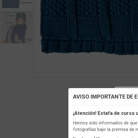
Config
AVISO IMPORTANTE DE 
Utilizamo
¡Atención! Estafa de curso
funciona
Regis
Hemos sido informados de que p
Igualment
fotografías bajo la premisa de 
realizas 