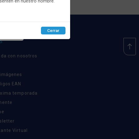
esenten en nuestro nombre.
Cerrar
EPTAR
S
nda con nosotros
 imágenes
digos EAN
óxima temporada
inente
ne
sletter
ante Virtual