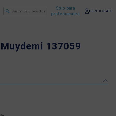
Sólo para
IDENTIFICATE
profesionales
o Muydemi 137059
059