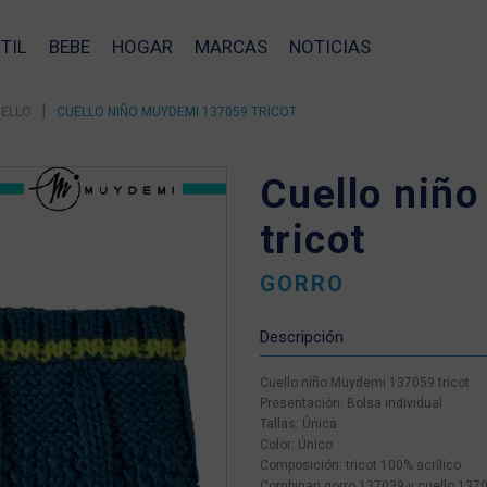
TIL
BEBE
HOGAR
MARCAS
NOTICIAS
|
UELLO
CUELLO NIÑO MUYDEMI 137059 TRICOT
Cuello niñ
tricot
GORRO
Descripción
Cuello niño Muydemi 137059 tricot
Presentación: Bolsa individual
Tallas: Única
Color: Único
Composición: tricot 100% acrílico
❯
Combinan gorro 137039 y cuello 137