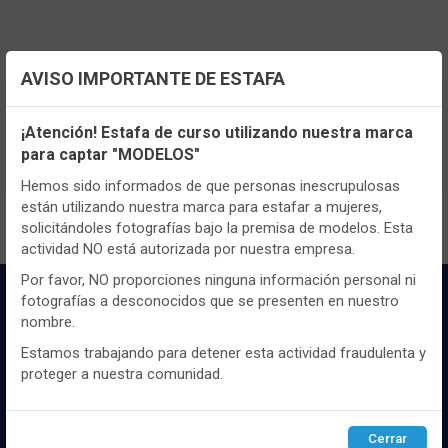
AVISO IMPORTANTE DE ESTAFA
Configuración de cookies
TENEMOS MUCHOS MÁS !
¡Atención! Estafa de curso utilizando nuestra marca
Registrate
aquí
para poder ver todo el
para captar "MODELOS"
Utilizamos cookies propias y de terceros, de sesión o
contenido y los precios.
persistentes, para hacer funcionar de manera segura nuestra
Hemos sido informados de que personas inescrupulosas
página web y personalizar su contenido.
están utilizando nuestra marca para estafar a mujeres,
solicitándoles fotografías bajo la premisa de modelos. Esta
Igualmente, utilizamos cookies para medir y obtener datos de
actividad NO está autorizada por nuestra empresa.
la navegación que realizas y para ajustar el contenido a tus
gustos y preferencias.
Por favor, NO proporciones ninguna información personal ni
fotografías a desconocidos que se presenten en nuestro
Puedes
configurar
y aceptar el uso de cookies a tu gusto.
nombre.
Para obtener más información visita nuestra
Política de
cookies
.
Estamos trabajando para detener esta actividad fraudulenta y
proteger a nuestra comunidad.
Configurar
Rechazar
ACEPTAR
Distribuidor y mayorista textil de las mejores
Cerrar
marcaas de ropa y complementos del