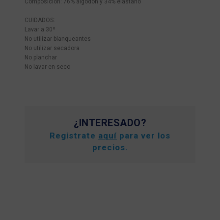
Composición: 76% algodón y 34% elastano
CUIDADOS:
Lavar a 30º
No utilizar blanqueantes
No utilizar secadora
No planchar
No lavar en seco
¿INTERESADO?
Registrate
aquí
para ver los
precios.