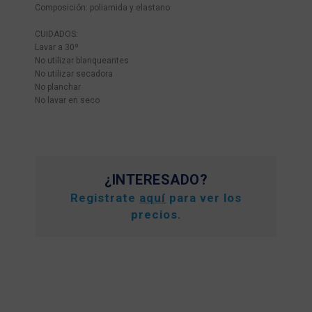
Composición: poliamida y elastano
CUIDADOS:
Lavar a 30º
No utilizar blanqueantes
No utilizar secadora
No planchar
No lavar en seco
¿INTERESADO?
Registrate
aquí
para ver los
precios.