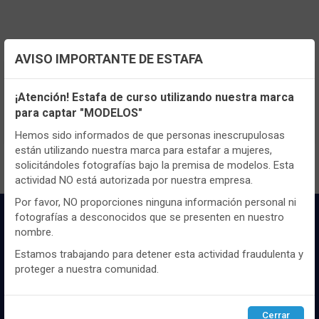
AVISO IMPORTANTE DE ESTAFA
Configuración de cookies
TENEMOS MUCHOS MÁS !
¡Atención! Estafa de curso utilizando nuestra marca
Registrate
aquí
para poder ver todo el
para captar "MODELOS"
Utilizamos cookies propias y de terceros, de sesión o
contenido y los precios.
persistentes, para hacer funcionar de manera segura nuestra
Hemos sido informados de que personas inescrupulosas
página web y personalizar su contenido.
están utilizando nuestra marca para estafar a mujeres,
solicitándoles fotografías bajo la premisa de modelos. Esta
Igualmente, utilizamos cookies para medir y obtener datos de
actividad NO está autorizada por nuestra empresa.
la navegación que realizas y para ajustar el contenido a tus
gustos y preferencias.
Por favor, NO proporciones ninguna información personal ni
fotografías a desconocidos que se presenten en nuestro
Puedes
configurar
y aceptar el uso de cookies a tu gusto.
nombre.
Para obtener más información visita nuestra
Política de
cookies
.
Estamos trabajando para detener esta actividad fraudulenta y
proteger a nuestra comunidad.
Configurar
Rechazar
ACEPTAR
Distribuidor y mayorista textil de las mejores
Cerrar