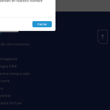
esenten en nuestro nombre.
Cerrar
EPTAR
S
nda con nosotros
 imágenes
digos EAN
óxima temporada
inente
ne
sletter
ante Virtual