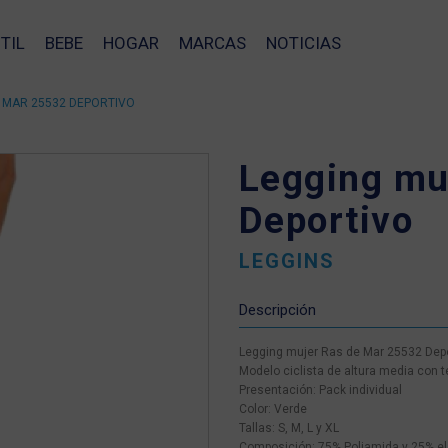
TIL
BEBE
HOGAR
MARCAS
NOTICIAS
 MAR 25532 DEPORTIVO
Legging mu
Deportivo
LEGGINS
Descripción
Legging mujer Ras de Mar 25532 Depo
Modelo ciclista de altura media con te
Presentación: Pack individual
Color: Verde
Tallas: S, M, L y XL
❯
Composición: 75% Poliamida y 25% e