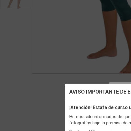
Config
AVISO IMPORTANTE DE 
Utilizamo
¡Atención! Estafa de curso
funciona
Regis
Hemos sido informados de que p
Igualment
fotografías bajo la premisa de 
realizas 