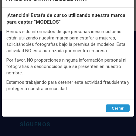
Configuración de cookies
¡Atención! Estafa de curso utilizando nuestra marca
para captar "MODELOS"
Utilizamos cookies propias y de terceros, de sesión o
persistentes, para hacer funcionar de manera segura nuestra
Hemos sido informados de que personas inescrupulosas
página web y personalizar su contenido.
están utilizando nuestra marca para estafar a mujeres,
solicitándoles fotografías bajo la premisa de modelos. Esta
Igualmente, utilizamos cookies para medir y obtener datos de
actividad NO está autorizada por nuestra empresa.
la navegación que realizas y para ajustar el contenido a tus
gustos y preferencias.
Por favor, NO proporciones ninguna información personal ni
fotografías a desconocidos que se presenten en nuestro
Puedes
configurar
y aceptar el uso de cookies a tu gusto.
nombre.
Para obtener más información visita nuestra
Política de
Distribuidor y mayorista textil de las mejores
cookies
.
Estamos trabajando para detener esta actividad fraudulenta y
marcaas de ropa y complementos del
proteger a nuestra comunidad.
mercado, marcas tanto nacionales como
internacionales. Más de 25 años de
Configurar
Rechazar
ACEPTAR
experiencia como proveedor de los mejores
Cerrar
comercios
SÍGUENOS