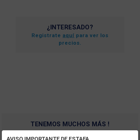
¿INTERESADO?
Registrate
aquí
para ver los
precios.
TENEMOS MUCHOS MÁS !
Registrate
aquí
para poder ver todo el
AVISO IMPORTANTE DE ESTAFA
contenido y los precios.