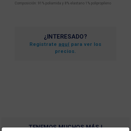
Composición: 91% poliamida y 8% elastano 1% polipropileno
¿INTERESADO?
Registrate
aquí
para ver los
precios.
TENEMOS MUCHOS MÁS !