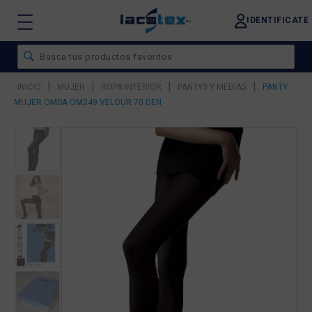
IDENTIFICATE
|
|
|
|
INICIO
MUJER
ROPA INTERIOR
PANTYS Y MEDIAS
PANTY
MUJER OMSA OM249 VELOUR 70 DEN
❮
❯