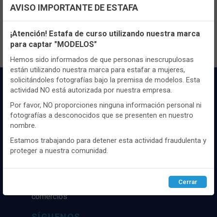
Registrate
aquí
para poder ver todo el
AVISO IMPORTANTE DE ESTAFA
contenido y los precios.
Configuración de cookies
¡Atención! Estafa de curso utilizando nuestra marca
para captar "MODELOS"
Utilizamos cookies propias y de terceros, de sesión o
persistentes, para hacer funcionar de manera segura nuestra
Hemos sido informados de que personas inescrupulosas
página web y personalizar su contenido.
están utilizando nuestra marca para estafar a mujeres,
solicitándoles fotografías bajo la premisa de modelos. Esta
Igualmente, utilizamos cookies para medir y obtener datos de
actividad NO está autorizada por nuestra empresa.
la navegación que realizas y para ajustar el contenido a tus
gustos y preferencias.
Por favor, NO proporciones ninguna información personal ni
fotografías a desconocidos que se presenten en nuestro
Puedes
configurar
y aceptar el uso de cookies a tu gusto.
nombre.
Para obtener más información visita nuestra
Política de
cookies
.
Estamos trabajando para detener esta actividad fraudulenta y
Distribuidor y mayorista textil de las mejores
proteger a nuestra comunidad.
marcaas de ropa y complementos del
mercado, marcas tanto nacionales como
Configurar
Rechazar
ACEPTAR
internacionales. Más de 25 años de
Cerrar
experiencia como proveedor de los mejores
comercios
SÍGUENOS