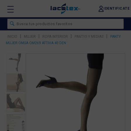
IDENTIFICATE
|
|
|
|
INICIO
MUJER
ROPA INTERIOR
PANTYS Y MEDIAS
PANTY
MUJER OMSA OM269 ATTIVA 40 DEN
❮
❯