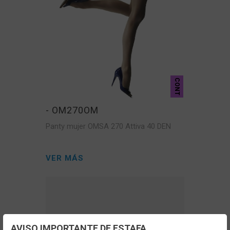
CONT
- OM270OM
Panty mujer OMSA 270 Attiva 40 DEN
VER MÁS
AVISO IMPORTANTE DE ESTAFA