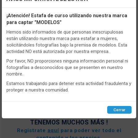
Configuración de cookies
¡Atención! Estafa de curso utilizando nuestra marca
para captar "MODELOS"
Utilizamos cookies propias y de terceros, de sesión o
persistentes, para hacer funcionar de manera segura nuestra
Hemos sido informados de que personas inescrupulosas
página web y personalizar su contenido.
están utilizando nuestra marca para estafar a mujeres,
CONT
solicitándoles fotografías bajo la premisa de modelos. Esta
Igualmente, utilizamos cookies para medir y obtener datos de
actividad NO está autorizada por nuestra empresa.
la navegación que realizas y para ajustar el contenido a tus
- OM1025
gustos y preferencias.
Por favor, NO proporciones ninguna información personal ni
fotografías a desconocidos que se presenten en nuestro
Panty mujer OMSA OM1025 Attiva 40
Puedes
configurar
y aceptar el uso de cookies a tu gusto.
den Plus size
nombre.
Para obtener más información visita nuestra
Política de
cookies
.
Estamos trabajando para detener esta actividad fraudulenta y
VER MÁS
proteger a nuestra comunidad.
Configurar
Rechazar
ACEPTAR
Cerrar
TENEMOS MUCHOS MÁS !
Registrate
aquí
para poder ver todo el
contenido y los precios.