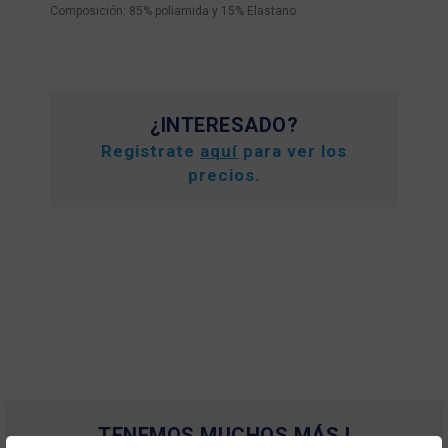
Composición: 85% poliamida y 15% Elastano
¿INTERESADO?
Registrate
aquí
para ver los
precios.
TENEMOS MUCHOS MÁS !