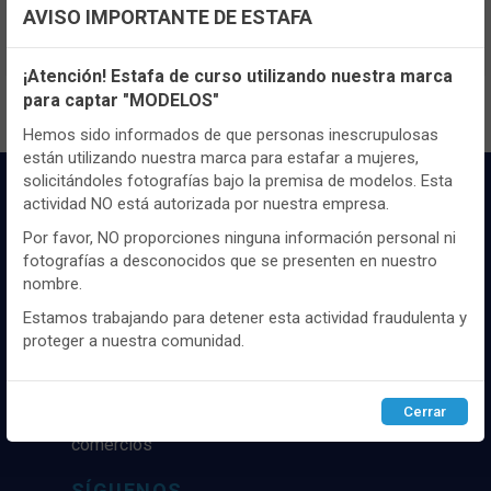
Registrate
aquí
para poder ver todo el
AVISO IMPORTANTE DE ESTAFA
contenido y los precios.
Configuración de cookies
¡Atención! Estafa de curso utilizando nuestra marca
para captar "MODELOS"
Utilizamos cookies propias y de terceros, de sesión o
persistentes, para hacer funcionar de manera segura nuestra
Hemos sido informados de que personas inescrupulosas
página web y personalizar su contenido.
están utilizando nuestra marca para estafar a mujeres,
solicitándoles fotografías bajo la premisa de modelos. Esta
Igualmente, utilizamos cookies para medir y obtener datos de
actividad NO está autorizada por nuestra empresa.
la navegación que realizas y para ajustar el contenido a tus
gustos y preferencias.
Por favor, NO proporciones ninguna información personal ni
fotografías a desconocidos que se presenten en nuestro
Puedes
configurar
y aceptar el uso de cookies a tu gusto.
nombre.
Para obtener más información visita nuestra
Política de
cookies
.
Estamos trabajando para detener esta actividad fraudulenta y
Distribuidor y mayorista textil de las mejores
proteger a nuestra comunidad.
marcaas de ropa y complementos del
mercado, marcas tanto nacionales como
Configurar
Rechazar
ACEPTAR
internacionales. Más de 25 años de
Cerrar
experiencia como proveedor de los mejores
comercios
SÍGUENOS