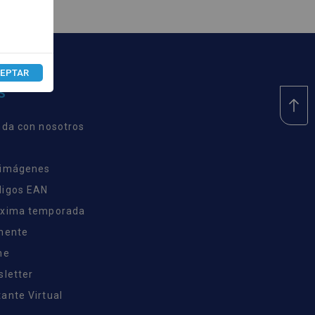
EPTAR
S
nda con nosotros
 imágenes
digos EAN
óxima temporada
inente
ne
sletter
ante Virtual