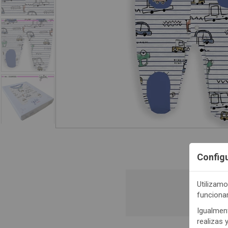
Config
Utilizamo
funciona
Regis
Igualment
realizas 