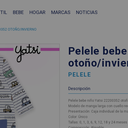
TIL
BEBE
HOGAR
MARCAS
NOTICIAS
00352 OTOÑO/INVIERNO
Pelele bebe
otoño/invie
PELELE
Descripción
Pelele bebe niño Yatsi 22200352 otoñ
Modelo de manga larga con cuello re
Presentación: Caja individual de la m
Color: Único
Tallas: 0, 1, 3, 6, 9, 12, 18 y 24 meses
❯
Composición: Algodón