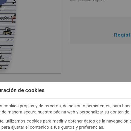
Regis
uración de cookies
s cookies propias y de terceros, de sesión o persistentes, para hac
TENEMOS MUCHOS MÁS !
r de manera segura nuestra página web y personalizar su contenido.
trate
aquí
para poder ver todo el contenido y los p
e, utilizamos cookies para medir y obtener datos de la navegación 
y para ajustar el contenido a tus gustos y preferencias.