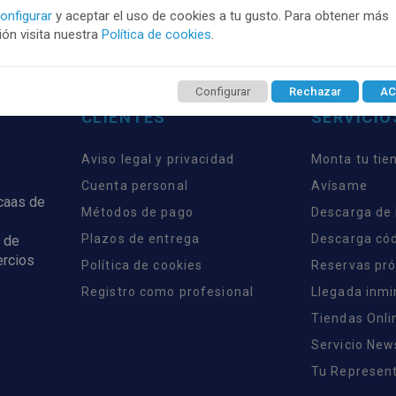
onfigurar
y aceptar el uso de cookies a tu gusto. Para obtener más
ón visita nuestra
Política de cookies
.
Configurar
Rechazar
AC
CLIENTES
SERVICIO
Aviso legal y privacidad
Monta tu tie
Cuenta personal
Avísame
rcaas de
Métodos de pago
Descarga de
Plazos de entrega
Descarga có
 de
ercios
Política de cookies
Reservas pr
Registro como profesional
Llegada inm
Tiendas Onli
Servicio New
Tu Represent