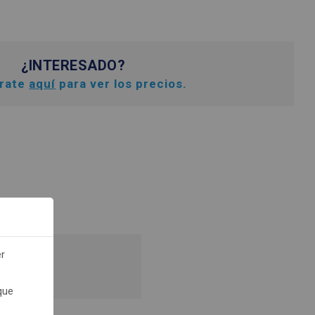
¿INTERESADO?
trate
aquí
para ver los precios.
er
recios.
que