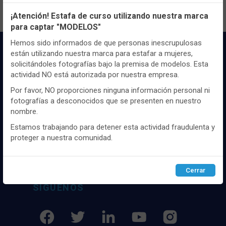
Configuración de cookies
¡Atención! Estafa de curso utilizando nuestra marca
para captar "MODELOS"
Utilizamos cookies propias y de terceros, de sesión o
persistentes, para hacer funcionar de manera segura nuestra
Hemos sido informados de que personas inescrupulosas
página web y personalizar su contenido.
están utilizando nuestra marca para estafar a mujeres,
solicitándoles fotografías bajo la premisa de modelos. Esta
Igualmente, utilizamos cookies para medir y obtener datos de
actividad NO está autorizada por nuestra empresa.
la navegación que realizas y para ajustar el contenido a tus
gustos y preferencias.
Por favor, NO proporciones ninguna información personal ni
fotografías a desconocidos que se presenten en nuestro
Puedes
configurar
y aceptar el uso de cookies a tu gusto.
Distribuidor y mayorista textil de las mejores
nombre.
Para obtener más información visita nuestra
Política de
marcaas de ropa y complementos del
cookies
.
Estamos trabajando para detener esta actividad fraudulenta y
mercado, marcas tanto nacionales como
proteger a nuestra comunidad.
internacionales. Más de 25 años de
experiencia como proveedor de los mejores
Configurar
Rechazar
ACEPTAR
comercios
Cerrar
SÍGUENOS