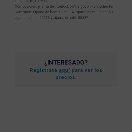
Tallas: s, m, l, xl y xxl
Composición: pijama de interlock 55% algodón 45% poliéster
Combinan: Pijama de hombre 55334, pijama de mujer 55859,
pijama de niña 55216 y pijama de niño 55337.
¿INTERESADO?
Registrate
aquí
para ver los
precios.