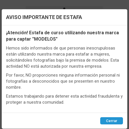
AVISO IMPORTANTE DE ESTAFA
Configuración de cookies
¡Atención! Estafa de curso utilizando nuestra marca
para captar "MODELOS"
Utilizamos cookies propias y de terceros, de sesión o
persistentes, para hacer funcionar de manera segura nuestra
Hemos sido informados de que personas inescrupulosas
página web y personalizar su contenido.
están utilizando nuestra marca para estafar a mujeres,
solicitándoles fotografías bajo la premisa de modelos. Esta
Igualmente, utilizamos cookies para medir y obtener datos de
actividad NO está autorizada por nuestra empresa.
la navegación que realizas y para ajustar el contenido a tus
gustos y preferencias.
Por favor, NO proporciones ninguna información personal ni
fotografías a desconocidos que se presenten en nuestro
Puedes
configurar
y aceptar el uso de cookies a tu gusto.
nombre.
Para obtener más información visita nuestra
Política de
- ADM55337
cookies
.
Estamos trabajando para detener esta actividad fraudulenta y
Pijama niño Admas 55337 punto vigoré
proteger a nuestra comunidad.
otoño-Invierno
Configurar
Rechazar
ACEPTAR
VER MÁS
Cerrar