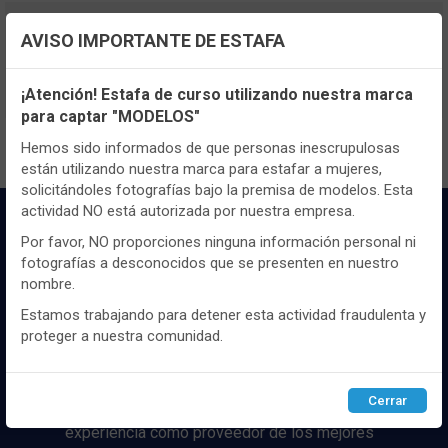
TENEMOS MUCHOS MÁS !
AVISO IMPORTANTE DE ESTAFA
Registrate
aquí
para poder ver todo el
Configuración de cookies
contenido y los precios.
¡Atención! Estafa de curso utilizando nuestra marca
para captar "MODELOS"
Utilizamos cookies propias y de terceros, de sesión o
persistentes, para hacer funcionar de manera segura nuestra
Hemos sido informados de que personas inescrupulosas
página web y personalizar su contenido.
están utilizando nuestra marca para estafar a mujeres,
solicitándoles fotografías bajo la premisa de modelos. Esta
Igualmente, utilizamos cookies para medir y obtener datos de
actividad NO está autorizada por nuestra empresa.
la navegación que realizas y para ajustar el contenido a tus
gustos y preferencias.
Por favor, NO proporciones ninguna información personal ni
fotografías a desconocidos que se presenten en nuestro
Puedes
configurar
y aceptar el uso de cookies a tu gusto.
nombre.
Para obtener más información visita nuestra
Política de
cookies
.
Estamos trabajando para detener esta actividad fraudulenta y
proteger a nuestra comunidad.
Distribuidor y mayorista textil de las mejores
marcaas de ropa y complementos del
Configurar
Rechazar
ACEPTAR
mercado, marcas tanto nacionales como
Cerrar
internacionales. Más de 25 años de
experiencia como proveedor de los mejores