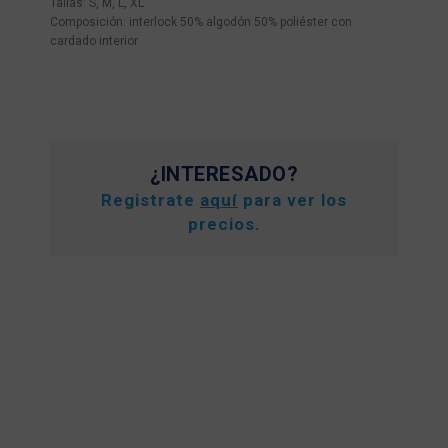
Tallas: S, M, L, XL
Composición: interlock 50% algodón 50% poliéster con
cardado interior
¿INTERESADO?
Registrate
aquí
para ver los
precios.