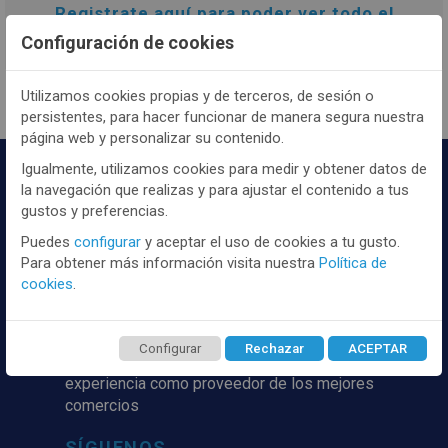
Registrate
aquí
para poder ver todo el
contenido y los precios.
Configuración de cookies
Utilizamos cookies propias y de terceros, de sesión o
persistentes, para hacer funcionar de manera segura nuestra
página web y personalizar su contenido.
Igualmente, utilizamos cookies para medir y obtener datos de
la navegación que realizas y para ajustar el contenido a tus
gustos y preferencias.
Puedes
configurar
y aceptar el uso de cookies a tu gusto.
Para obtener más información visita nuestra
Política de
cookies
.
Distribuidor y mayorista textil de las mejores
marcaas de ropa y complementos del
mercado, marcas tanto nacionales como
Configurar
Rechazar
ACEPTAR
internacionales. Más de 25 años de
experiencia como proveedor de los mejores
comercios
SÍGUENOS