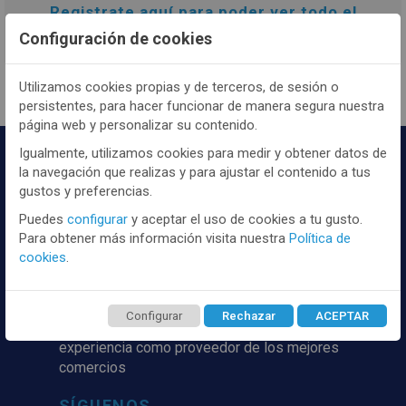
Registrate
aquí
para poder ver todo el
contenido y los precios.
Configuración de cookies
Utilizamos cookies propias y de terceros, de sesión o
persistentes, para hacer funcionar de manera segura nuestra
página web y personalizar su contenido.
Igualmente, utilizamos cookies para medir y obtener datos de
la navegación que realizas y para ajustar el contenido a tus
gustos y preferencias.
Puedes
configurar
y aceptar el uso de cookies a tu gusto.
Para obtener más información visita nuestra
Política de
cookies
.
Distribuidor y mayorista textil de las mejores
marcaas de ropa y complementos del
mercado, marcas tanto nacionales como
Configurar
Rechazar
ACEPTAR
internacionales. Más de 25 años de
experiencia como proveedor de los mejores
comercios
SÍGUENOS