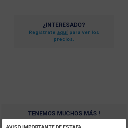
¿INTERESADO?
Registrate
aquí
para ver los
precios.
TENEMOS MUCHOS MÁS !
Registrate
aquí
para poder ver todo el
AVISO IMPORTANTE DE ESTAFA
contenido y los precios.