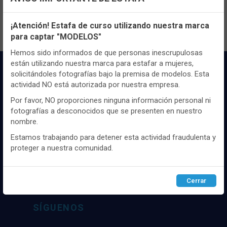
Configuración de cookies
¡Atención! Estafa de curso utilizando nuestra marca
para captar "MODELOS"
Utilizamos cookies propias y de terceros, de sesión o
persistentes, para hacer funcionar de manera segura nuestra
Hemos sido informados de que personas inescrupulosas
página web y personalizar su contenido.
están utilizando nuestra marca para estafar a mujeres,
solicitándoles fotografías bajo la premisa de modelos. Esta
Igualmente, utilizamos cookies para medir y obtener datos de
actividad NO está autorizada por nuestra empresa.
la navegación que realizas y para ajustar el contenido a tus
gustos y preferencias.
Por favor, NO proporciones ninguna información personal ni
fotografías a desconocidos que se presenten en nuestro
Puedes
configurar
y aceptar el uso de cookies a tu gusto.
nombre.
Para obtener más información visita nuestra
Política de
Distribuidor y mayorista textil de las mejores
cookies
.
Estamos trabajando para detener esta actividad fraudulenta y
marcaas de ropa y complementos del
proteger a nuestra comunidad.
mercado, marcas tanto nacionales como
internacionales. Más de 25 años de
Configurar
Rechazar
ACEPTAR
experiencia como proveedor de los mejores
Cerrar
comercios
SÍGUENOS