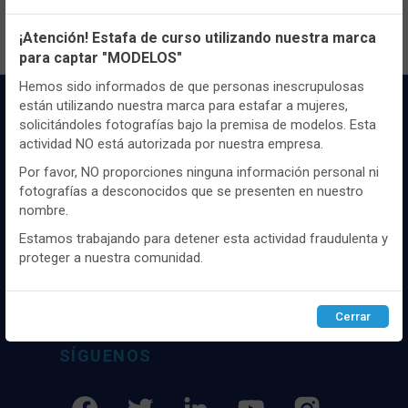
Configuración de cookies
¡Atención! Estafa de curso utilizando nuestra marca
para captar "MODELOS"
Utilizamos cookies propias y de terceros, de sesión o
persistentes, para hacer funcionar de manera segura nuestra
Hemos sido informados de que personas inescrupulosas
página web y personalizar su contenido.
están utilizando nuestra marca para estafar a mujeres,
solicitándoles fotografías bajo la premisa de modelos. Esta
Igualmente, utilizamos cookies para medir y obtener datos de
actividad NO está autorizada por nuestra empresa.
la navegación que realizas y para ajustar el contenido a tus
gustos y preferencias.
Por favor, NO proporciones ninguna información personal ni
fotografías a desconocidos que se presenten en nuestro
Puedes
configurar
y aceptar el uso de cookies a tu gusto.
nombre.
Para obtener más información visita nuestra
Política de
Distribuidor y mayorista textil de las mejores
cookies
.
marcaas de ropa y complementos del
Estamos trabajando para detener esta actividad fraudulenta y
mercado, marcas tanto nacionales como
proteger a nuestra comunidad.
internacionales. Más de 25 años de
Configurar
Rechazar
ACEPTAR
experiencia como proveedor de los mejores
comercios
Cerrar
SÍGUENOS