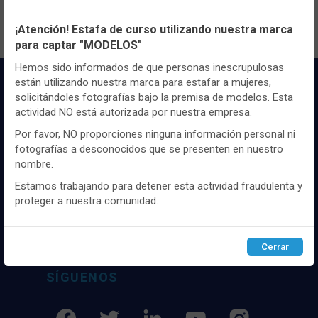
Configuración de cookies
¡Atención! Estafa de curso utilizando nuestra marca
para captar "MODELOS"
Utilizamos cookies propias y de terceros, de sesión o
persistentes, para hacer funcionar de manera segura nuestra
Hemos sido informados de que personas inescrupulosas
página web y personalizar su contenido.
están utilizando nuestra marca para estafar a mujeres,
solicitándoles fotografías bajo la premisa de modelos. Esta
Igualmente, utilizamos cookies para medir y obtener datos de
actividad NO está autorizada por nuestra empresa.
la navegación que realizas y para ajustar el contenido a tus
gustos y preferencias.
Por favor, NO proporciones ninguna información personal ni
fotografías a desconocidos que se presenten en nuestro
Puedes
configurar
y aceptar el uso de cookies a tu gusto.
nombre.
Para obtener más información visita nuestra
Política de
Distribuidor y mayorista textil de las mejores
cookies
.
marcaas de ropa y complementos del
Estamos trabajando para detener esta actividad fraudulenta y
mercado, marcas tanto nacionales como
proteger a nuestra comunidad.
internacionales. Más de 25 años de
Configurar
Rechazar
ACEPTAR
experiencia como proveedor de los mejores
comercios
Cerrar
SÍGUENOS