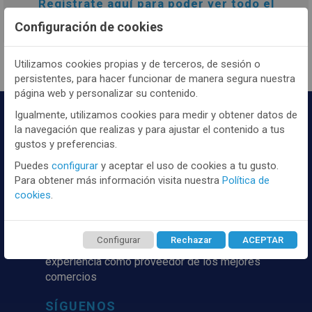
Registrate
aquí
para poder ver todo el
contenido y los precios.
Configuración de cookies
Utilizamos cookies propias y de terceros, de sesión o
persistentes, para hacer funcionar de manera segura nuestra
página web y personalizar su contenido.
Igualmente, utilizamos cookies para medir y obtener datos de
la navegación que realizas y para ajustar el contenido a tus
gustos y preferencias.
Puedes
configurar
y aceptar el uso de cookies a tu gusto.
Para obtener más información visita nuestra
Política de
cookies
.
Distribuidor y mayorista textil de las mejores
marcaas de ropa y complementos del
mercado, marcas tanto nacionales como
Configurar
Rechazar
ACEPTAR
internacionales. Más de 25 años de
experiencia como proveedor de los mejores
comercios
SÍGUENOS