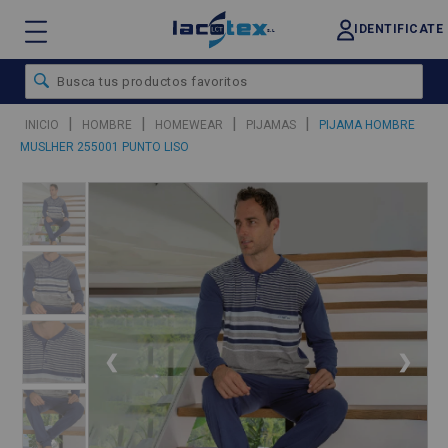
IDENTIFICATE
|
|
|
|
INICIO
HOMBRE
HOMEWEAR
PIJAMAS
PIJAMA HOMBRE
MUSLHER 255001 PUNTO LISO
❮
❯