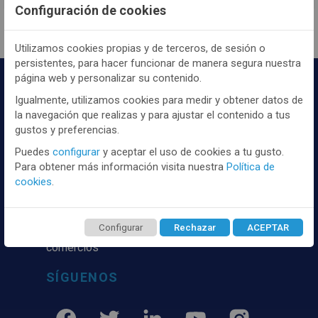
Configuración de cookies
Utilizamos cookies propias y de terceros, de sesión o
persistentes, para hacer funcionar de manera segura nuestra
página web y personalizar su contenido.
Igualmente, utilizamos cookies para medir y obtener datos de
la navegación que realizas y para ajustar el contenido a tus
gustos y preferencias.
Puedes
configurar
y aceptar el uso de cookies a tu gusto.
Para obtener más información visita nuestra
Política de
Distribuidor y mayorista textil de las mejores
cookies
.
marcaas de ropa y complementos del
mercado, marcas tanto nacionales como
internacionales. Más de 25 años de
Configurar
Rechazar
ACEPTAR
experiencia como proveedor de los mejores
comercios
SÍGUENOS