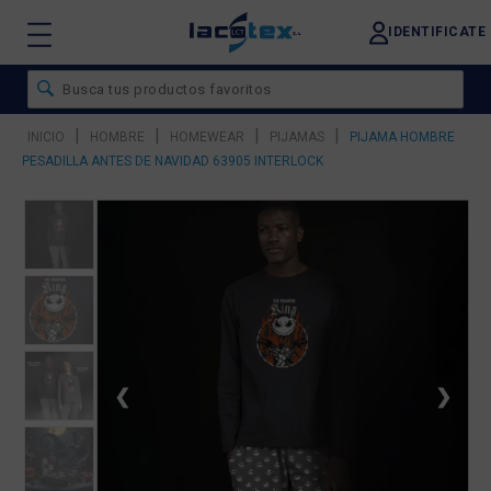
IDENTIFICATE
|
|
|
|
INICIO
HOMBRE
HOMEWEAR
PIJAMAS
PIJAMA HOMBRE
PESADILLA ANTES DE NAVIDAD 63905 INTERLOCK
❮
❯