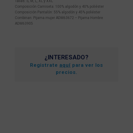
Tallas: S, M, L, XL y XXL
Composición Camiseta: 100% algodón y 40% poliéster
Composición Pantalón: 55% algodón y 45% poliéster
Combinan: Pijama mujer ADM63672 – Pijama Hombre
ADM63905
¿INTERESADO?
Registrate
aquí
para ver los
precios.