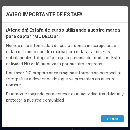
AVISO IMPORTANTE DE ESTAFA
TENEMOS MUCHOS MÁS !
Configuración de cookies
Registrate
aquí
para poder ver todo el
¡Atención! Estafa de curso utilizando nuestra marca
contenido y los precios.
para captar "MODELOS"
Utilizamos cookies propias y de terceros, de sesión o
persistentes, para hacer funcionar de manera segura nuestra
Hemos sido informados de que personas inescrupulosas
página web y personalizar su contenido.
están utilizando nuestra marca para estafar a mujeres,
solicitándoles fotografías bajo la premisa de modelos. Esta
Igualmente, utilizamos cookies para medir y obtener datos de
actividad NO está autorizada por nuestra empresa.
la navegación que realizas y para ajustar el contenido a tus
gustos y preferencias.
Por favor, NO proporciones ninguna información personal ni
fotografías a desconocidos que se presenten en nuestro
Puedes
configurar
y aceptar el uso de cookies a tu gusto.
nombre.
Para obtener más información visita nuestra
Política de
cookies
.
Estamos trabajando para detener esta actividad fraudulenta y
proteger a nuestra comunidad.
Distribuidor y mayorista textil de las mejores
Configurar
Rechazar
ACEPTAR
marcaas de ropa y complementos del
mercado, marcas tanto nacionales como
Cerrar
internacionales. Más de 25 años de