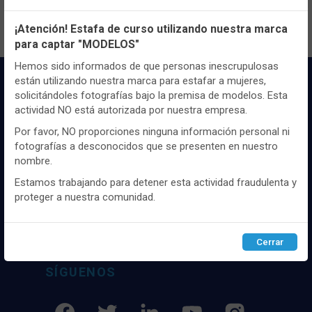
Configuración de cookies
¡Atención! Estafa de curso utilizando nuestra marca
para captar "MODELOS"
Utilizamos cookies propias y de terceros, de sesión o
persistentes, para hacer funcionar de manera segura nuestra
Hemos sido informados de que personas inescrupulosas
página web y personalizar su contenido.
están utilizando nuestra marca para estafar a mujeres,
solicitándoles fotografías bajo la premisa de modelos. Esta
Igualmente, utilizamos cookies para medir y obtener datos de
actividad NO está autorizada por nuestra empresa.
la navegación que realizas y para ajustar el contenido a tus
gustos y preferencias.
Por favor, NO proporciones ninguna información personal ni
fotografías a desconocidos que se presenten en nuestro
Puedes
configurar
y aceptar el uso de cookies a tu gusto.
nombre.
Para obtener más información visita nuestra
Política de
Distribuidor y mayorista textil de las mejores
cookies
.
marcaas de ropa y complementos del
Estamos trabajando para detener esta actividad fraudulenta y
mercado, marcas tanto nacionales como
proteger a nuestra comunidad.
internacionales. Más de 25 años de
Configurar
Rechazar
ACEPTAR
experiencia como proveedor de los mejores
comercios
Cerrar
SÍGUENOS