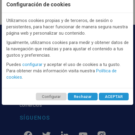
Configuración de cookies
Utilizamos cookies propias y de terceros, de sesión o
persistentes, para hacer funcionar de manera segura nuestra
página web y personalizar su contenido.
Igualmente, utilizamos cookies para medir y obtener datos de
la navegación que realizas y para ajustar el contenido a tus
gustos y preferencias.
Puedes
configurar
y aceptar el uso de cookies a tu gusto.
Para obtener más información visita nuestra
Política de
Distribuidor y mayorista textil de las mejores
cookies
.
marcaas de ropa y complementos del
mercado, marcas tanto nacionales como
internacionales. Más de 25 años de
Configurar
Rechazar
ACEPTAR
experiencia como proveedor de los mejores
comercios
SÍGUENOS