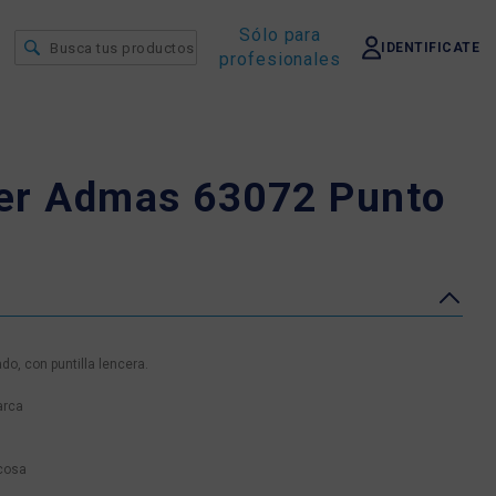
Sólo para
IDENTIFICATE
profesionales
er Admas 63072 Punto
do, con puntilla lencera.
arca
cosa