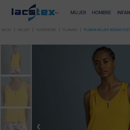
MUJER
HOMBRE
INFAN
|
|
|
|
INICIO
MUJER
HOMEWEAR
PIJAMAS
PIJAMA MUJER ADMAS 630
❮