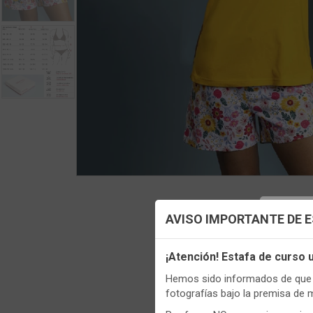
Config
AVISO IMPORTANTE DE 
Utilizamo
¡Atención! Estafa de curso
funciona
Regis
Hemos sido informados de que p
Igualment
fotografías bajo la premisa de 
realizas 