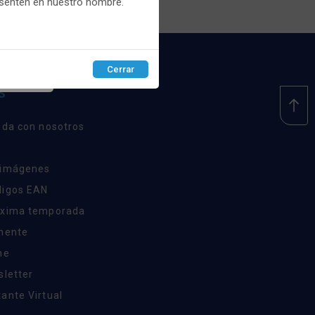
esenten en nuestro nombre.
Cerrar
EPTAR
S
nda con nosotros
 imágenes
digos EAN
óxima temporada
inente
ne
sletter
ante Virtual