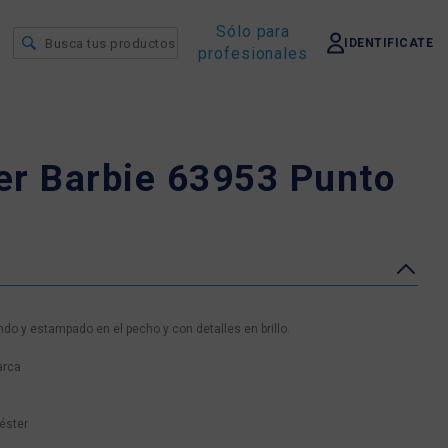
Sólo para
IDENTIFICATE
profesionales
er Barbie 63953 Punto
do y estampado en el pecho y con detalles en brillo.
arca
éster