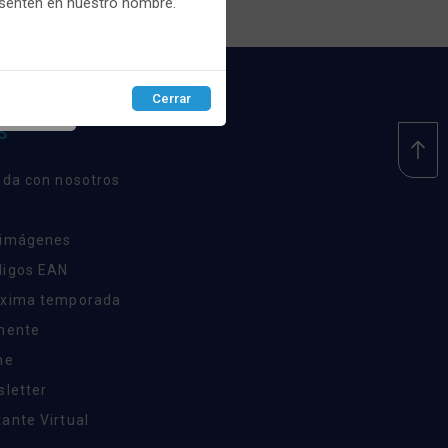
esenten en nuestro nombre.
Cerrar
EPTAR
S
nda con nosotros
 imágenes
digos EAN
óxima temporada
inente
ne
sletter
ante Virtual