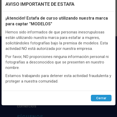
Registrate
aquí
para poder ver todo el
AVISO IMPORTANTE DE ESTAFA
contenido y los precios.
Configuración de cookies
¡Atención! Estafa de curso utilizando nuestra marca
para captar "MODELOS"
Utilizamos cookies propias y de terceros, de sesión o
persistentes, para hacer funcionar de manera segura nuestra
Hemos sido informados de que personas inescrupulosas
página web y personalizar su contenido.
están utilizando nuestra marca para estafar a mujeres,
solicitándoles fotografías bajo la premisa de modelos. Esta
Igualmente, utilizamos cookies para medir y obtener datos de
actividad NO está autorizada por nuestra empresa.
la navegación que realizas y para ajustar el contenido a tus
gustos y preferencias.
Por favor, NO proporciones ninguna información personal ni
fotografías a desconocidos que se presenten en nuestro
Puedes
configurar
y aceptar el uso de cookies a tu gusto.
nombre.
Para obtener más información visita nuestra
Política de
cookies
.
Estamos trabajando para detener esta actividad fraudulenta y
Distribuidor y mayorista textil de las mejores
proteger a nuestra comunidad.
marcaas de ropa y complementos del
mercado, marcas tanto nacionales como
Configurar
Rechazar
ACEPTAR
internacionales. Más de 25 años de
Cerrar
experiencia como proveedor de los mejores
comercios
SÍGUENOS