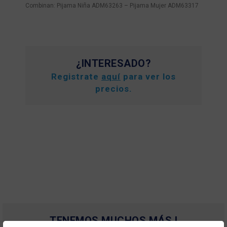
Combinan: Pijama Niña ADM63263 – Pijama Mujer ADM63317
¿INTERESADO?
Registrate
aquí
para ver los
precios.
TENEMOS MUCHOS MÁS !