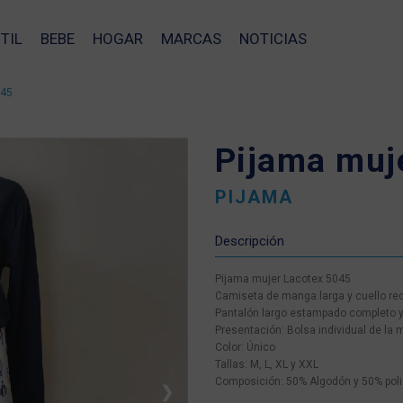
TIL
BEBE
HOGAR
MARCAS
NOTICIAS
045
Pijama muj
PIJAMA
Descripción
Pijama mujer Lacotex 5045
Camiseta de manga larga y cuello r
Pantalón largo estampado completo y
Presentación: Bolsa individual de la 
Color: Único
Tallas: M, L, XL y XXL
Composición: 50% Algodón y 50% poli
❯