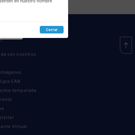
esenten en nuestro nombre.
Cerrar
EPTAR
S
nda con nosotros
 imágenes
digos EAN
óxima temporada
inente
ne
sletter
ante Virtual