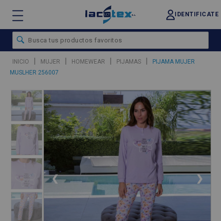
IDENTIFICATE
|
|
|
|
INICIO
MUJER
HOMEWEAR
PIJAMAS
PIJAMA MUJER
MUSLHER 256007
❮
❯