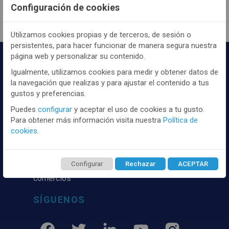
Configuración de cookies
Utilizamos cookies propias y de terceros, de sesión o
persistentes, para hacer funcionar de manera segura nuestra
página web y personalizar su contenido.
Igualmente, utilizamos cookies para medir y obtener datos de
la navegación que realizas y para ajustar el contenido a tus
gustos y preferencias.
Puedes
configurar
y aceptar el uso de cookies a tu gusto.
Para obtener más información visita nuestra
Política de
Distribuidor y mayorista textil de las mejores
cookies
.
marcaas de ropa y complementos del
mercado, marcas tanto nacionales como
internacionales. Más de 25 años de
Configurar
Rechazar
ACEPTAR
experiencia como proveedor de los mejores
comercios
SÍGUENOS