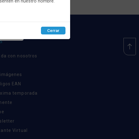
esenten en nuestro nombre.
Cerrar
EPTAR
S
nda con nosotros
 imágenes
digos EAN
óxima temporada
inente
ne
sletter
ante Virtual