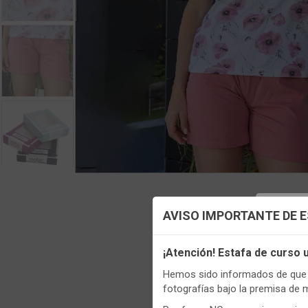
Config
AVISO IMPORTANTE DE 
Utilizamo
¡Atención! Estafa de curso
funciona
Regis
Hemos sido informados de que p
Igualment
fotografías bajo la premisa de 
realizas 