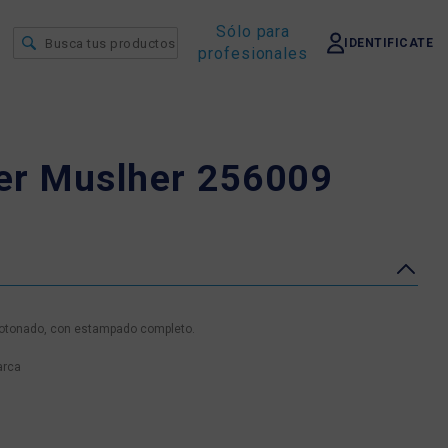
Sólo para
IDENTIFICATE
profesionales
er Muslher 256009
botonado, con estampado completo.
arca