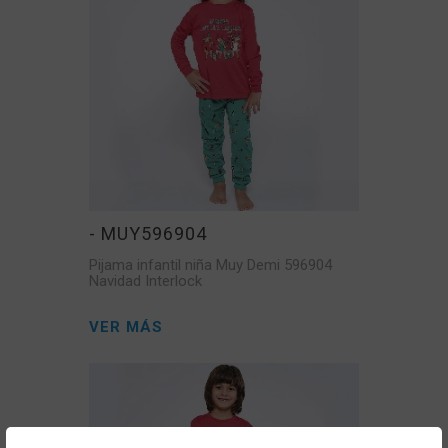
- MUY596904
Pijama infantil niña Muy Demi 596904
Navidad Interlock
VER MÁS