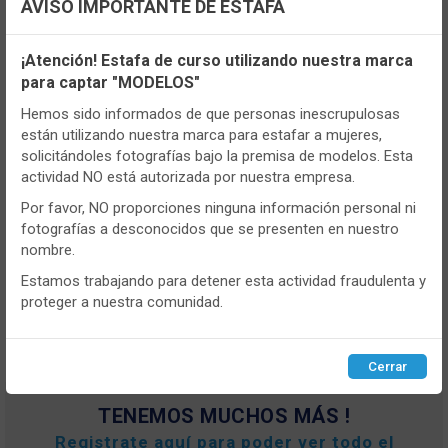
AVISO IMPORTANTE DE ESTAFA
Configuración de cookies
¡Atención! Estafa de curso utilizando nuestra marca
para captar "MODELOS"
Utilizamos cookies propias y de terceros, de sesión o
persistentes, para hacer funcionar de manera segura nuestra
Hemos sido informados de que personas inescrupulosas
página web y personalizar su contenido.
están utilizando nuestra marca para estafar a mujeres,
solicitándoles fotografías bajo la premisa de modelos. Esta
Igualmente, utilizamos cookies para medir y obtener datos de
actividad NO está autorizada por nuestra empresa.
la navegación que realizas y para ajustar el contenido a tus
gustos y preferencias.
- MUY597913
Por favor, NO proporciones ninguna información personal ni
fotografías a desconocidos que se presenten en nuestro
Puedes
configurar
y aceptar el uso de cookies a tu gusto.
Pijama infantil niño MuyDemi 597913
nombre.
Para obtener más información visita nuestra
Política de
Navidad Interlock
cookies
.
Estamos trabajando para detener esta actividad fraudulenta y
VER MÁS
proteger a nuestra comunidad.
Configurar
Rechazar
ACEPTAR
Cerrar
TENEMOS MUCHOS MÁS !
Registrate
aquí
para poder ver todo el