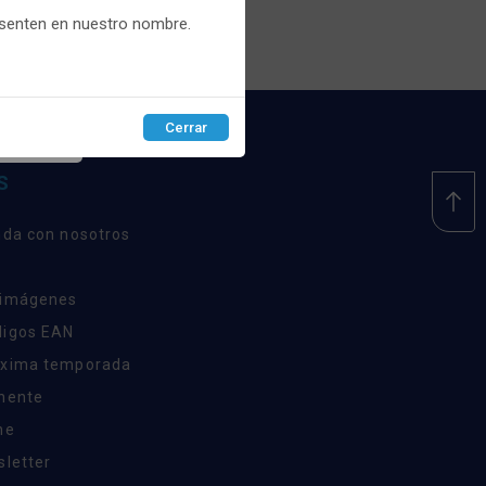
esenten en nuestro nombre.
Cerrar
EPTAR
S
nda con nosotros
 imágenes
digos EAN
óxima temporada
inente
ne
sletter