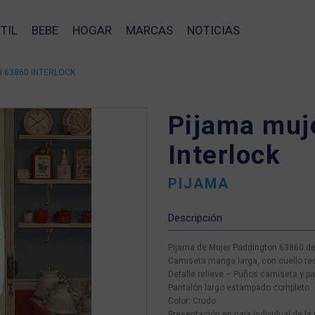
TIL
BEBE
HOGAR
MARCAS
NOTICIAS
 63860 INTERLOCK
Pijama muj
Interlock
PIJAMA
Descripción
Pijama de Mujer Paddington 63860 de p
Camiseta manga larga, con cuello r
Detalle relieve – Puños camiseta y p
Pantalón largo estampado completo
Color: Crudo
❯
Presentación en caja individual de la