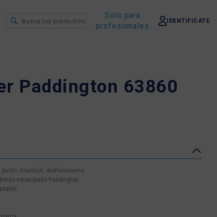
Sólo para
IDENTIFICATE
profesionales
er Paddington 63860
unto. Interlock, otoño-invierno
edondo estampado Paddington
antalón
 marca.