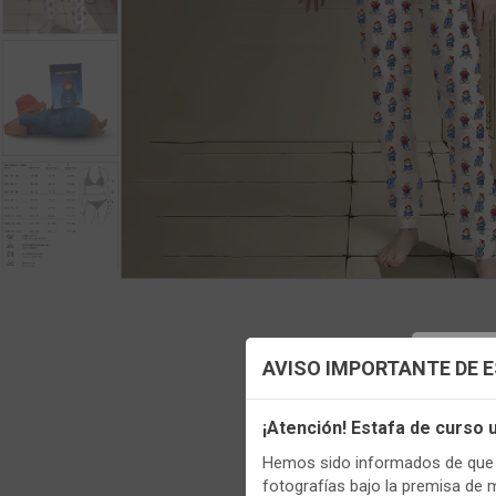
Config
AVISO IMPORTANTE DE 
Utilizamo
¡Atención! Estafa de curso
funciona
Hemos sido informados de que p
Regis
Igualment
fotografías bajo la premisa de 