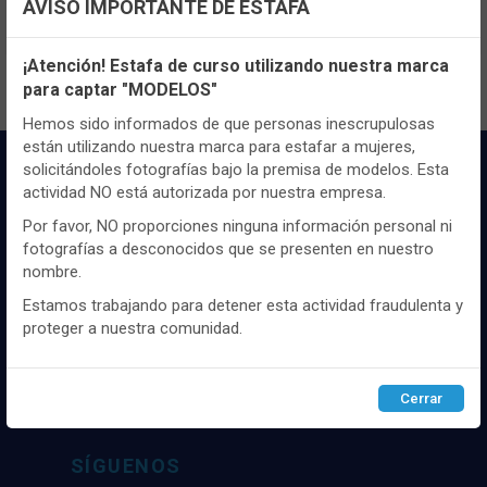
AVISO IMPORTANTE DE ESTAFA
contenido y los precios.
Configuración de cookies
¡Atención! Estafa de curso utilizando nuestra marca
para captar "MODELOS"
Utilizamos cookies propias y de terceros, de sesión o
persistentes, para hacer funcionar de manera segura nuestra
Hemos sido informados de que personas inescrupulosas
página web y personalizar su contenido.
están utilizando nuestra marca para estafar a mujeres,
solicitándoles fotografías bajo la premisa de modelos. Esta
Igualmente, utilizamos cookies para medir y obtener datos de
actividad NO está autorizada por nuestra empresa.
la navegación que realizas y para ajustar el contenido a tus
gustos y preferencias.
Por favor, NO proporciones ninguna información personal ni
fotografías a desconocidos que se presenten en nuestro
Puedes
configurar
y aceptar el uso de cookies a tu gusto.
nombre.
Para obtener más información visita nuestra
Política de
cookies
.
Distribuidor y mayorista textil de las mejores
Estamos trabajando para detener esta actividad fraudulenta y
marcaas de ropa y complementos del
proteger a nuestra comunidad.
mercado, marcas tanto nacionales como
Configurar
Rechazar
ACEPTAR
internacionales. Más de 25 años de
experiencia como proveedor de los mejores
Cerrar
comercios
SÍGUENOS