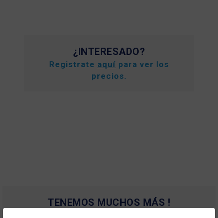
¿INTERESADO?
Registrate
aquí
para ver los
precios.
TENEMOS MUCHOS MÁS !
Registrate
aquí
para poder ver todo el