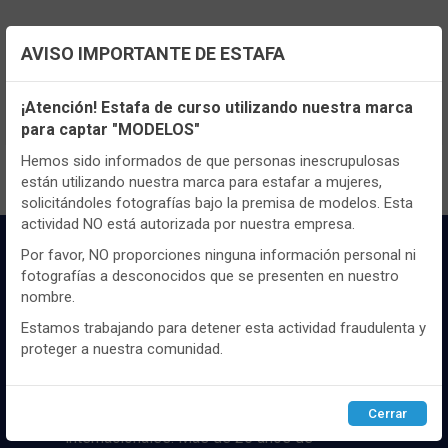
AVISO IMPORTANTE DE ESTAFA
TENEMOS MUCHOS MÁS !
Configuración de cookies
Registrate
aquí
para poder ver todo el
¡Atención! Estafa de curso utilizando nuestra marca
contenido y los precios.
para captar "MODELOS"
Utilizamos cookies propias y de terceros, de sesión o
persistentes, para hacer funcionar de manera segura nuestra
Hemos sido informados de que personas inescrupulosas
página web y personalizar su contenido.
están utilizando nuestra marca para estafar a mujeres,
solicitándoles fotografías bajo la premisa de modelos. Esta
Igualmente, utilizamos cookies para medir y obtener datos de
actividad NO está autorizada por nuestra empresa.
la navegación que realizas y para ajustar el contenido a tus
gustos y preferencias.
Por favor, NO proporciones ninguna información personal ni
fotografías a desconocidos que se presenten en nuestro
Puedes
configurar
y aceptar el uso de cookies a tu gusto.
nombre.
Para obtener más información visita nuestra
Política de
cookies
.
Estamos trabajando para detener esta actividad fraudulenta y
proteger a nuestra comunidad.
Distribuidor y mayorista textil de las mejores
Configurar
Rechazar
ACEPTAR
marcaas de ropa y complementos del
mercado, marcas tanto nacionales como
Cerrar
internacionales. Más de 25 años de