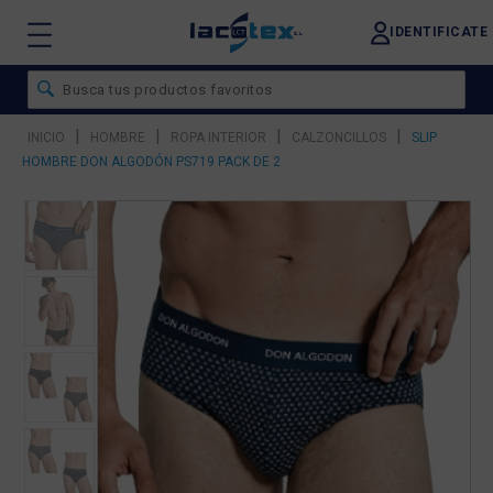
IDENTIFICATE
|
|
|
|
INICIO
HOMBRE
ROPA INTERIOR
CALZONCILLOS
SLIP
HOMBRE DON ALGODÓN PS719 PACK DE 2
❮
❯