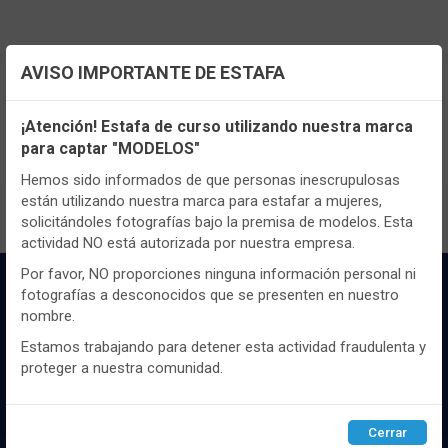
AVISO IMPORTANTE DE ESTAFA
TENEMOS MUCHOS MÁS !
Configuración de cookies
Registrate
aquí
para poder ver todo el
¡Atención! Estafa de curso utilizando nuestra marca
para captar "MODELOS"
contenido y los precios.
Utilizamos cookies propias y de terceros, de sesión o
persistentes, para hacer funcionar de manera segura nuestra
Hemos sido informados de que personas inescrupulosas
página web y personalizar su contenido.
están utilizando nuestra marca para estafar a mujeres,
solicitándoles fotografías bajo la premisa de modelos. Esta
Igualmente, utilizamos cookies para medir y obtener datos de
actividad NO está autorizada por nuestra empresa.
la navegación que realizas y para ajustar el contenido a tus
gustos y preferencias.
Por favor, NO proporciones ninguna información personal ni
fotografías a desconocidos que se presenten en nuestro
Puedes
configurar
y aceptar el uso de cookies a tu gusto.
nombre.
Para obtener más información visita nuestra
Política de
cookies
.
Estamos trabajando para detener esta actividad fraudulenta y
proteger a nuestra comunidad.
Configurar
Rechazar
ACEPTAR
Distribuidor y mayorista textil de las mejores
marcaas de ropa y complementos del
Cerrar