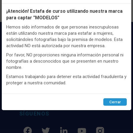
Configuración de cookies
¡Atención! Estafa de curso utilizando nuestra marca
para captar "MODELOS"
Utilizamos cookies propias y de terceros, de sesión o
persistentes, para hacer funcionar de manera segura nuestra
Hemos sido informados de que personas inescrupulosas
página web y personalizar su contenido.
están utilizando nuestra marca para estafar a mujeres,
solicitándoles fotografías bajo la premisa de modelos. Esta
Igualmente, utilizamos cookies para medir y obtener datos de
actividad NO está autorizada por nuestra empresa.
la navegación que realizas y para ajustar el contenido a tus
gustos y preferencias.
Por favor, NO proporciones ninguna información personal ni
fotografías a desconocidos que se presenten en nuestro
Puedes
configurar
y aceptar el uso de cookies a tu gusto.
nombre.
Distribuidor y mayorista textil de las mejores
Para obtener más información visita nuestra
Política de
cookies
.
marcaas de ropa y complementos del
Estamos trabajando para detener esta actividad fraudulenta y
mercado, marcas tanto nacionales como
proteger a nuestra comunidad.
internacionales. Más de 25 años de
Configurar
Rechazar
ACEPTAR
experiencia como proveedor de los mejores
comercios
Cerrar
SÍGUENOS