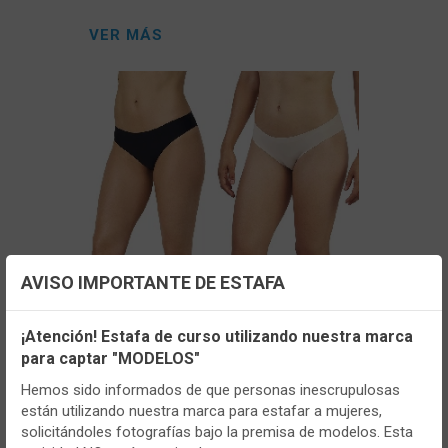
VER MÁS
AVISO IMPORTANTE DE ESTAFA
Configuración de cookies
CONT
¡Atención! Estafa de curso utilizando nuestra marca
para captar "MODELOS"
- PROPB8192
Utilizamos cookies propias y de terceros, de sesión o
persistentes, para hacer funcionar de manera segura nuestra
Hemos sido informados de que personas inescrupulosas
Braga mujer Promise PB8192 Pack de 2
página web y personalizar su contenido.
están utilizando nuestra marca para estafar a mujeres,
Mini Corte laser
solicitándoles fotografías bajo la premisa de modelos. Esta
Igualmente, utilizamos cookies para medir y obtener datos de