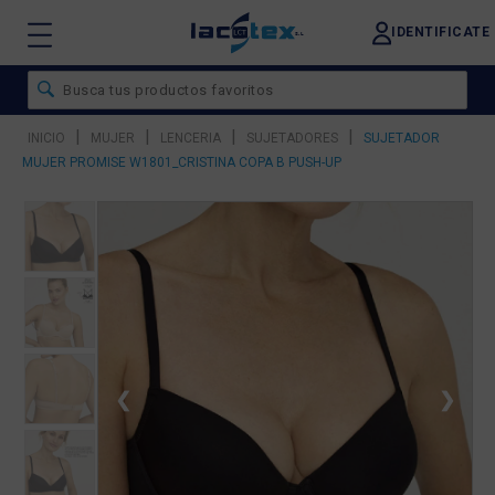
IDENTIFICATE
|
|
|
|
INICIO
MUJER
LENCERIA
SUJETADORES
SUJETADOR
MUJER PROMISE W1801_CRISTINA COPA B PUSH-UP
❮
❯