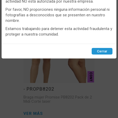
actividad NO está autorizada por nuestra empresa.
la navegación que realizas y para ajustar el contenido a tus
VER MÁS
gustos y preferencias.
Por favor, NO proporciones ninguna información personal ni
fotografías a desconocidos que se presenten en nuestro
Puedes
configurar
y aceptar el uso de cookies a tu gusto.
nombre.
Para obtener más información visita nuestra
Política de
cookies
.
Estamos trabajando para detener esta actividad fraudulenta y
proteger a nuestra comunidad.
Configurar
Rechazar
ACEPTAR
Cerrar
CONT
- PROPB8202
Braga mujer Promise PB8202 Pack de 2
Midi Corte laser
VER MÁS