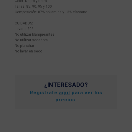
Color: Negro y tierra
Tallas: 85, 90, 95 y 100
Composición: 87% poliamida y 13% elastano
CUIDADOS:
Lavar a 30º
No utilizar blanqueantes
No utilizar secadora
No planchar
No lavar en seco
¿INTERESADO?
Registrate
aquí
para ver los
precios.