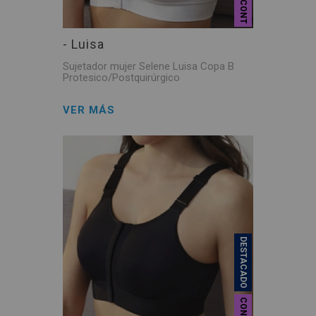
CONT
- Luisa
Sujetador mujer Selene Luisa Copa B
Protesico/Postquirúrgico
VER MÁS
DESTACADO
CONT