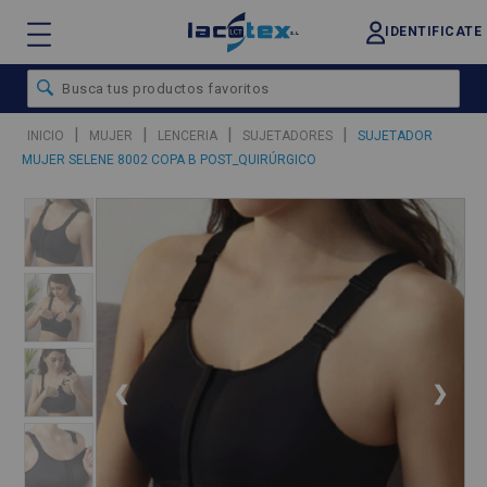
IDENTIFICATE
|
|
|
|
INICIO
MUJER
LENCERIA
SUJETADORES
SUJETADOR
MUJER SELENE 8002 COPA B POST_QUIRÚRGICO
❮
❯