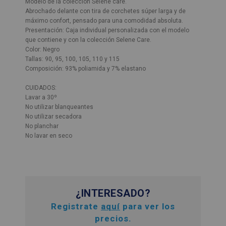
Modelo de la colección Selene care.
Abrochado delante con tira de corchetes súper larga y de
máximo confort, pensado para una comodidad absoluta.
Presentación: Caja individual personalizada con el modelo
que contiene y con la colección Selene Care.
Color: Negro
Tallas: 90, 95, 100, 105, 110 y 115
Composición: 93% poliamida y 7% elastano
CUIDADOS:
Lavar a 30º
No utilizar blanqueantes
No utilizar secadora
No planchar
No lavar en seco
¿INTERESADO?
Registrate
aquí
para ver los
precios.