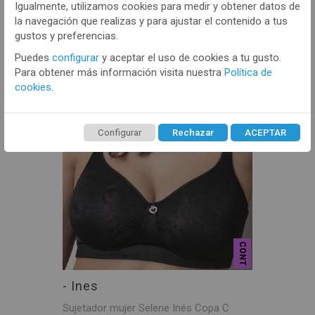
Igualmente, utilizamos cookies para medir y obtener datos de
Sujetador mujer Selene Nora Copa C
la navegación que realizas y para ajustar el contenido a tus
Deportivo/Postquirúrgico
gustos y preferencias.
VER MÁS
Puedes
configurar
y aceptar el uso de cookies a tu gusto.
Para obtener más información visita nuestra
Política de
cookies
.
Configurar
Rechazar
ACEPTAR
CONT
- Ines
Sujetador mujer Selene Inés Copa C