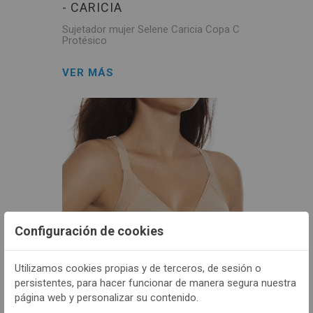
- CARICIA
Sujetador mujer Selene Caricia Copa C
Protésico
VER MÁS
Configuración de cookies
CONT
Utilizamos cookies propias y de terceros, de sesión o
persistentes, para hacer funcionar de manera segura nuestra
página web y personalizar su contenido.
- NORA_C