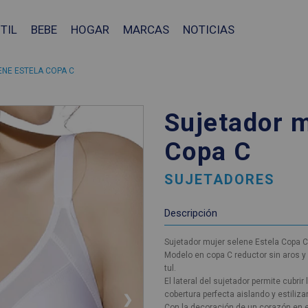
TIL
BEBE
HOGAR
MARCAS
NOTICIAS
NE ESTELA COPA C
Sujetador m
Copa C
SUJETADORES
Descripción
Sujetador mujer selene Estela Copa 
Modelo en copa C reductor sin aros y 
tul.
El lateral del sujetador permite cubri
cobertura perfecta aislando y estilizan
❯
Con la decoración de un corazón en e