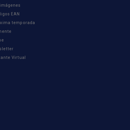
 imágenes
digos EAN
óxima temporada
inente
ne
sletter
ante Virtual