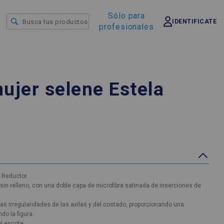
Sólo para
IDENTIFICATE
profesionales
ujer selene Estela
C Reductor
sin relleno, con una doble capa de microfibra satinada de inserciones de
r las irregularidades de las axilas y del costado, proporcionando una
do la figura.
l escote.