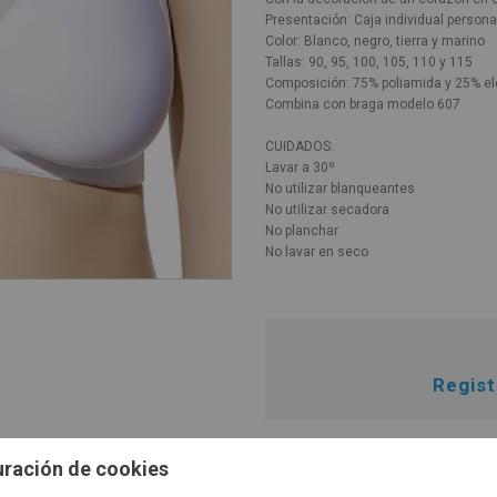
Presentación: Caja individual person
Color: Blanco, negro, tierra y marino
Tallas: 90, 95, 100, 105, 110 y 115
Composición: 75% poliamida y 25% e
Combina con braga modelo 607
CUIDADOS:
Lavar a 30º
No utilizar blanqueantes
No utilizar secadora
No planchar
No lavar en seco
Regis
uración de cookies