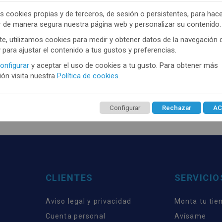
s cookies propias y de terceros, de sesión o persistentes, para hac
r de manera segura nuestra página web y personalizar su contenido.
e, utilizamos cookies para medir y obtener datos de la navegación 
y para ajustar el contenido a tus gustos y preferencias.
onfigurar
y aceptar el uso de cookies a tu gusto. Para obtener más
TENEMOS MUCHOS MÁS !
ón visita nuestra
Política de cookies
.
trate
aquí
para poder ver todo el contenido y los p
Configurar
Rechazar
AC
CLIENTES
SERVICIO
Aviso legal y privacidad
Monta tu tie
Cuenta personal
Avísame