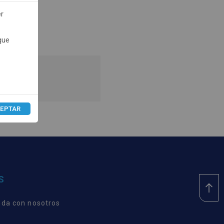
er
que
recios.
EPTAR
S
nda con nosotros