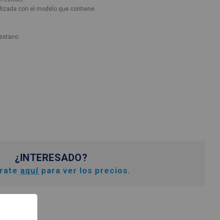
alizada con el modelo que contiene.
lestano
¿INTERESADO?
trate
aquí
para ver los precios.