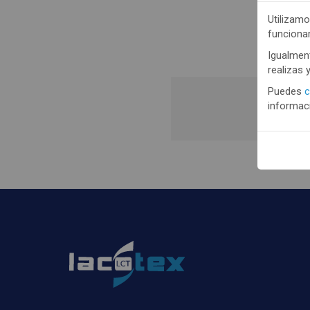
Utilizamo
funciona
Igualment
realizas 
Puedes
c
informaci
Regis