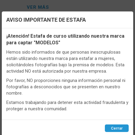
VER MÁS
AVISO IMPORTANTE DE ESTAFA
Configuración de cookies
¡Atención! Estafa de curso utilizando nuestra marca
para captar "MODELOS"
Utilizamos cookies propias y de terceros, de sesión o
persistentes, para hacer funcionar de manera segura nuestra
Hemos sido informados de que personas inescrupulosas
página web y personalizar su contenido.
están utilizando nuestra marca para estafar a mujeres,
solicitándoles fotografías bajo la premisa de modelos. Esta
Igualmente, utilizamos cookies para medir y obtener datos de
actividad NO está autorizada por nuestra empresa.
la navegación que realizas y para ajustar el contenido a tus
gustos y preferencias.
Por favor, NO proporciones ninguna información personal ni
fotografías a desconocidos que se presenten en nuestro
Puedes
configurar
y aceptar el uso de cookies a tu gusto.
CONT
nombre.
Para obtener más información visita nuestra
Política de
cookies
.
Estamos trabajando para detener esta actividad fraudulenta y
- SE704
proteger a nuestra comunidad.
Braga mujer Selene SE704 Maxi Sin
costuras
Configurar
Rechazar
ACEPTAR
Cerrar
VER MÁS