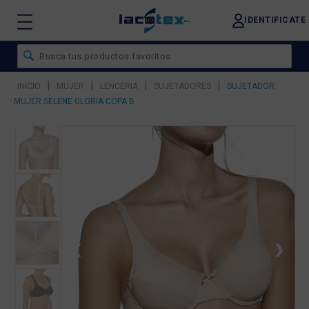
IDENTIFICATE
|
|
|
|
INICIO
MUJER
LENCERIA
SUJETADORES
SUJETADOR
MUJER SELENE GLORIA COPA B
❮
❯