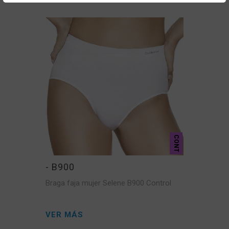
CONT
- B900
Braga faja mujer Selene B900 Control
VER MÁS