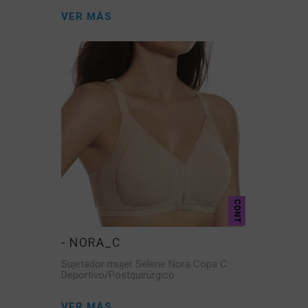
VER MÁS
CONT
- NORA_C
Sujetador mujer Selene Nora Copa C
Deportivo/Postquirúrgico
VER MÁS