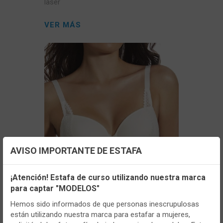
laser
VER MÁS
AVISO IMPORTANTE DE ESTAFA
CONT
Configuración de cookies
¡Atención! Estafa de curso utilizando nuestra marca
- LAIA
para captar "MODELOS"
Utilizamos cookies propias y de terceros, de sesión o
persistentes, para hacer funcionar de manera segura nuestra
Sujetador mujer Selene Laia Copa C
Hemos sido informados de que personas inescrupulosas
página web y personalizar su contenido.
están utilizando nuestra marca para estafar a mujeres,