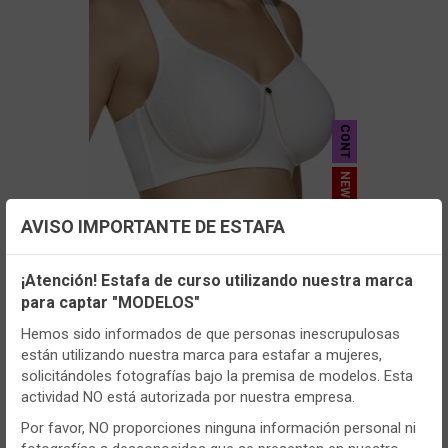
CONT
- MONICA_D
AVISO IMPORTANTE DE ESTAFA
Configuración de cookies
Sujetador mujer Selene Mónica Copa D
Sin aros con relleno
¡Atención! Estafa de curso utilizando nuestra marca
para captar "MODELOS"
Utilizamos cookies propias y de terceros, de sesión o
VER MÁS
persistentes, para hacer funcionar de manera segura nuestra
Hemos sido informados de que personas inescrupulosas
página web y personalizar su contenido.
están utilizando nuestra marca para estafar a mujeres,
solicitándoles fotografías bajo la premisa de modelos. Esta
Igualmente, utilizamos cookies para medir y obtener datos de
actividad NO está autorizada por nuestra empresa.
la navegación que realizas y para ajustar el contenido a tus
gustos y preferencias.
Por favor, NO proporciones ninguna información personal ni