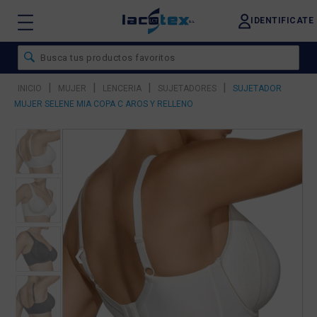
IDENTIFICATE
|
|
|
|
INICIO
MUJER
LENCERIA
SUJETADORES
SUJETADOR
MUJER SELENE MIA COPA C AROS Y RELLENO
❮
❯