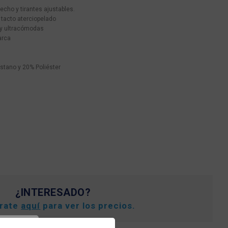
pecho y tirantes ajustables.
 tacto aterciopelado
s y ultracómodas
arca
stano y 20% Poliéster
¿INTERESADO?
trate
aquí
para ver los precios.