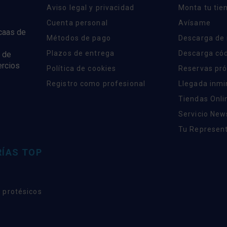
Aviso legal y privacidad
Monta tu tie
Cuenta personal
Avísame
rcaas de
Métodos de pago
Descarga de
Plazos de entrega
Descarga có
 de
ercios
Política de cookies
Reservas pr
Registro como profesional
Llegada inm
Tiendas Onli
Servicio New
Tu Represent
ÍAS TOP
 protésicos