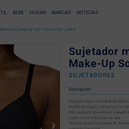
TIL
BEBE
HOGAR
MARCAS
NOTICIAS
MPH BODY MAKE-UP SOFT TOUCH P EX COPA B
Sujetador 
Make-Up So
SUJETADORES
Descripción
Sujetador mujer Triumph Body Make-U
Modelo en copa B, con aros y con relle
Este sujetador presenta un acabado l
la piel o se te marca bajo la ropa.
También integra tecnología de diseñ
❯
contacto con la piel.