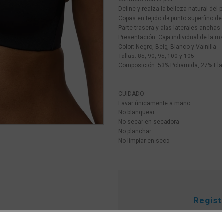
Define y realza la belleza natural del 
Copas en tejido de punto superfino de
Parte trasera y alas laterales ancha
Presentación: Caja individual de la m
Color: Negro, Beig, Blanco y Vainilla
Tallas: 85, 90, 95, 100 y 105
Composición: 53% Poliamida, 27% Ela
CUIDADO:
Lavar únicamente a mano
No blanquear
No secar en secadora
No planchar
No limpiar en seco
Regis