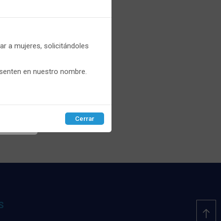
er
r a mujeres, solicitándoles
que
esenten en nuestro nombre.
recios.
Cerrar
EPTAR
S